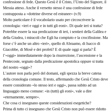
confessione di fede. Questo Gesù è il Cristo, l’Unto del Signore, il
Messia atteso. Anche il versetto stesso è una confessione di fede
contrapposta a «dottrine diverse ed estranee» (v.9)
Molto particolare è il vocabolario usato per circoscrivere la
cronologia: «ieri e oggi e in tutti gli eoni». Di quale ieri si tratta?
Potrebbe essere la sua predicazione di ieri, i sentieri della Galilea e
della Giudea, i miracoli che Egli ha compiuto e la crocifissione. Ma
forse c’è anche un altro «ieri», quello di Abraamo, di Isacco di
Giacobbe, di Mosè e dei profeti? E di quale oggi si parla? È
l’«oggi» immediatamente dopo la risurrezione, l’ascensione e la
Pentecoste, segnato dalla predicazione apostolica oppure si tratta
del nostro «oggi»?
L’autore non parla però del domani, egli spezza la breve catena
della cronologia comune. Il testo, affermando che Gesù Cristo deve
essere considerato «lo stesso ieri e oggi», passa subito ad un
linguaggio meno comune: «in (tutti) gli eoni», vale a dire
«eternamente, sempre».
Che cosa ci insegnano queste considerazioni esegetiche?
Prima di tutto ci insegnano che Gesù Cristo non può essere ridotto